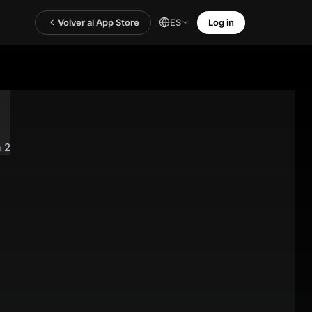
Volver al App Store
Log in
ES
 2