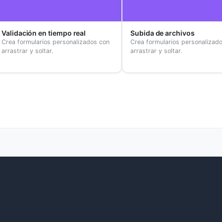
lidación en tiempo real
Subida de archivos
ea formularios personalizados con
Crea formularios personalizados 
rastrar y soltar.
arrastrar y soltar.
s de color. Integración mejorada con el resto de aplicaciones de In