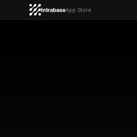
Intrabase
App Store