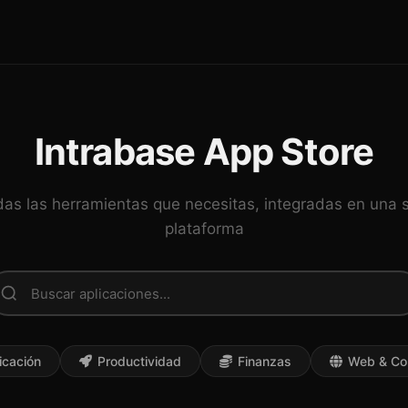
Intrabase App Store
as las herramientas que necesitas, integradas en una 
plataforma
cación
Productividad
Finanzas
Web & Co