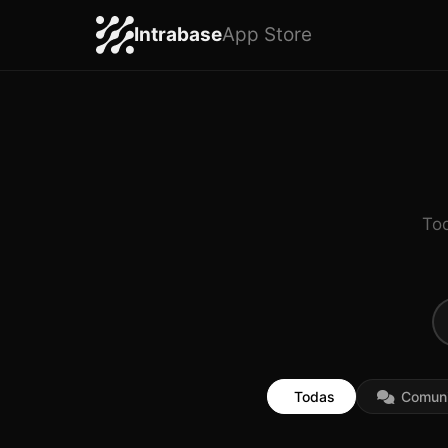
Intrabase
App Store
Tod
Todas
Comuni