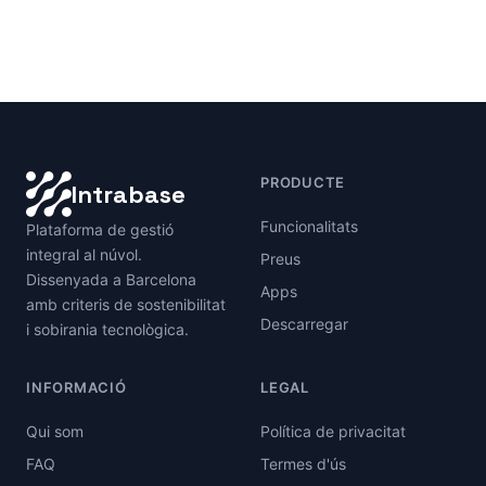
PRODUCTE
Intrabase
Funcionalitats
Plataforma de gestió
integral al núvol.
Preus
Dissenyada a Barcelona
Apps
amb criteris de sostenibilitat
Descarregar
i sobirania tecnològica.
INFORMACIÓ
LEGAL
Qui som
Política de privacitat
FAQ
Termes d'ús