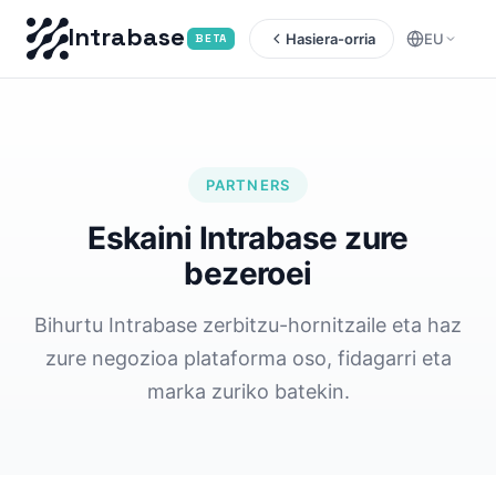
Intrabase
Hasiera-orria
EU
BETA
PARTNERS
Eskaini Intrabase zure
bezeroei
Bihurtu Intrabase zerbitzu-hornitzaile eta haz
zure negozioa plataforma oso, fidagarri eta
marka zuriko batekin.