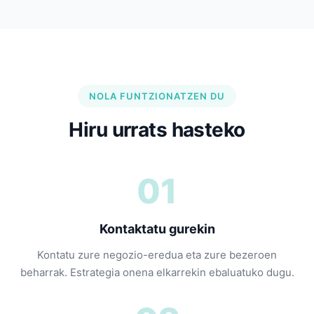
NOLA FUNTZIONATZEN DU
Hiru urrats hasteko
01
Kontaktatu gurekin
Kontatu zure negozio-eredua eta zure bezeroen
beharrak. Estrategia onena elkarrekin ebaluatuko dugu.