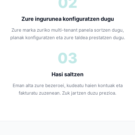
02
Zure ingurunea konfiguratzen dugu
Zure marka zuriko multi-tenant panela sortzen dugu,
planak konfiguratzen eta zure taldea prestatzen dugu.
03
Hasi saltzen
Eman alta zure bezeroei, kudeatu haien kontuak eta
fakturatu zuzenean. Zuk jartzen duzu prezioa.