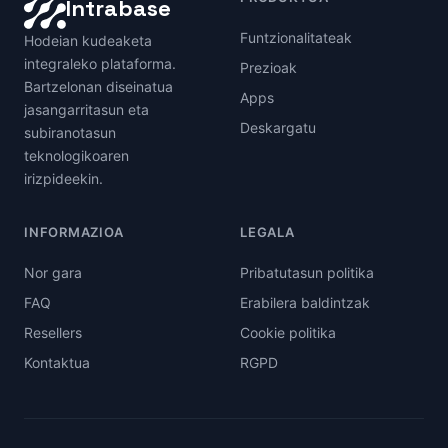
Intrabase
Funtzionalitateak
Hodeian kudeaketa
integraleko plataforma.
Prezioak
Bartzelonan diseinatua
Apps
jasangarritasun eta
Deskargatu
subiranotasun
teknologikoaren
irizpideekin.
INFORMAZIOA
LEGALA
Nor gara
Pribatutasun politika
FAQ
Erabilera baldintzak
Resellers
Cookie politika
Kontaktua
RGPD