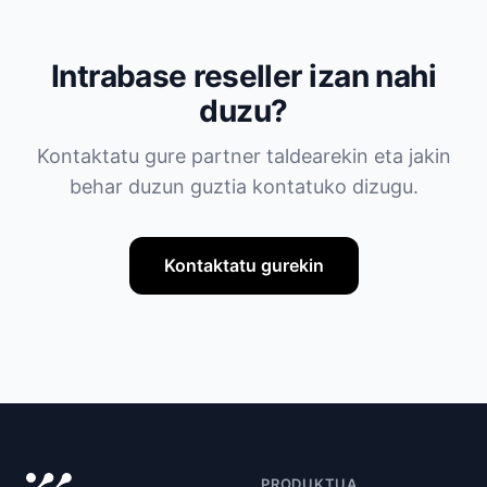
Intrabase reseller izan nahi
duzu?
Kontaktatu gure partner taldearekin eta jakin
behar duzun guztia kontatuko dizugu.
Kontaktatu gurekin
PRODUKTUA