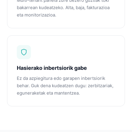
Multi-tenant panela zure bezero guztiak toki
bakarrean kudeatzeko. Alta, baja, fakturazioa
eta monitorizazioa.
Hasierako inbertsiorik gabe
Ez da azpiegitura edo garapen inbertsiorik
behar. Guk dena kudeatzen dugu: zerbitzariak,
eguneraketak eta mantentzea.