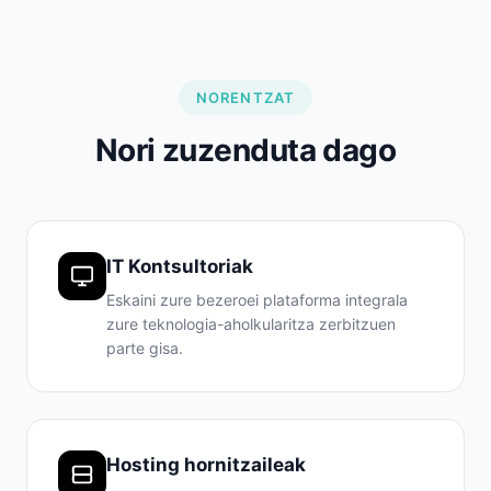
NORENTZAT
Nori zuzenduta dago
IT Kontsultoriak
Eskaini zure bezeroei plataforma integrala
zure teknologia-aholkularitza zerbitzuen
parte gisa.
Hosting hornitzaileak