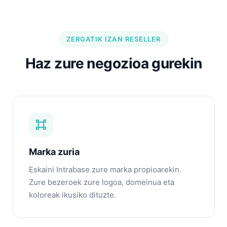
ZERGATIK IZAN RESELLER
Haz zure negozioa gurekin
Marka zuria
Eskaini Intrabase zure marka propioarekin.
Zure bezeroek zure logoa, domeinua eta
koloreak ikusiko dituzte.