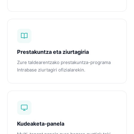
Prestakuntza eta ziurtagiria
Zure taldearentzako prestakuntza-programa
Intrabase ziurtagiri ofizialarekin.
Kudeaketa-panela