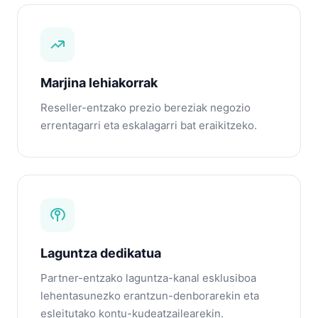
Marjina lehiakorrak
Reseller-entzako prezio bereziak negozio
errentagarri eta eskalagarri bat eraikitzeko.
Laguntza dedikatua
Partner-entzako laguntza-kanal esklusiboa
lehentasunezko erantzun-denborarekin eta
esleitutako kontu-kudeatzailearekin.