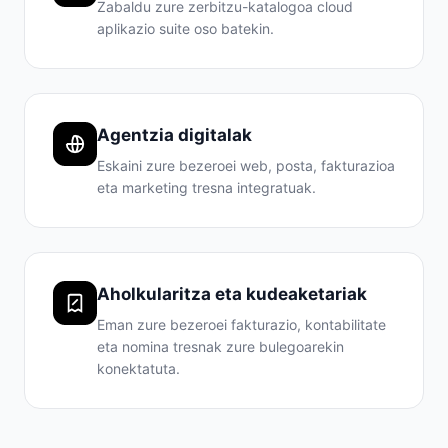
Zabaldu zure zerbitzu-katalogoa cloud
aplikazio suite oso batekin.
Agentzia digitalak
Eskaini zure bezeroei web, posta, fakturazioa
eta marketing tresna integratuak.
Aholkularitza eta kudeaketariak
Eman zure bezeroei fakturazio, kontabilitate
eta nomina tresnak zure bulegoarekin
konektatuta.