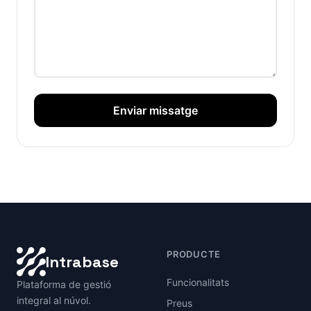
Enviar missatge
PRODUCTE
Intrabase
Funcionalitats
Plataforma de gestió
integral al núvol.
Preus